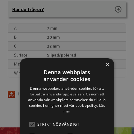
Har du frågor?
A
7 mm
B
20 mm
C
22 mm
Surface
Slipad/polerad
×
Materiel
AISI 316
Denna webbplats
Wire
Ø4 mm
använder cookies
Denna webbplats använder cookies för att
Hämta ritning
förbättra användarupplevelsen. Genom att
använda vår webbplats samtycker du till alla
cookies i enlighet med vår cookiepolicy.
Läs
mer
STRIKT NÖDVÄNDIGT