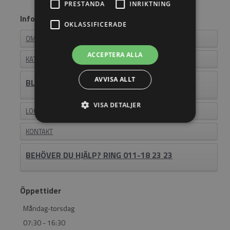
PRESTANDA
INRIKTNING
Information
OKLASSIFICERADE
OM EASYSTEEL
ACCEPTERA ALLA
KATALOGER
AVVISA ALLT
BLI ÅTERFÖRSÄLJARE
VISA DETALJER
LOGIN
KONTAKT
BEHÖVER DU HJÄLP? RING 011-18 23 23
Öppettider
Måndag-torsdag
07:30 - 16:30