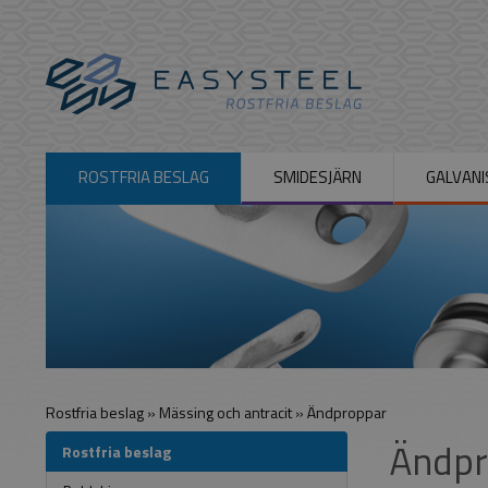
ROSTFRIA BESLAG
SMIDESJÄRN
GALVANI
Rostfria beslag
»
Mässing och antracit
»
Ändproppar
Ändpr
Rostfria beslag