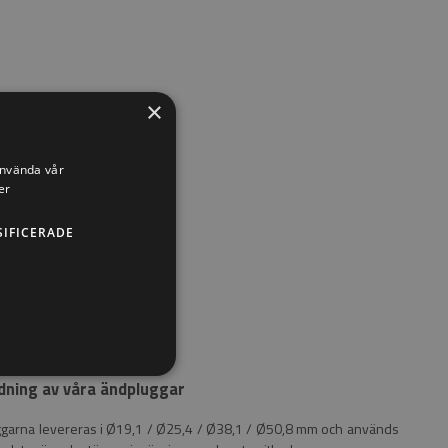
×
använda vår
er
SIFICERADE
dning av våra ändpluggar
garna levereras i Ø19,1 / Ø25,4 / Ø38,1 / Ø50,8 mm och används