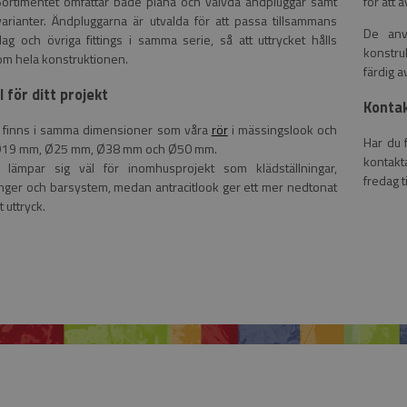
 Sortimentet omfattar både plana och välvda ändpluggar samt
för att 
varianter. Ändpluggarna är utvalda för att passa tillsammans
De anv
ag och övriga fittings i samma serie, så att uttrycket hålls
konstru
om hela konstruktionen.
färdig a
il för ditt projekt
Kontak
 finns i samma dimensioner som våra
rör
i mässingslook och
Har du 
; Ø19 mm, Ø25 mm, Ø38 mm och Ø50 mm.
kontakta
 lämpar sig väl för inomhusprojekt som klädställningar,
fredag t
ger och barsystem, medan antracitlook ger ett mer nedtonat
t uttryck.