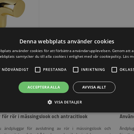
Denna webbplats använder cookies
plats använder cookies för att förbättra användarupplevelsen. Genom att 
Ändpropp böjd, Ø38,1 mm, Mässing
ebbplats samtycker du till alla cookies i enlighet med vår cookiepolicy.
Läs m
,00 Inkl. moms
T NÖDVÄNDIGT
PRESTANDA
INRIKTNING
OKLAS
ACCEPTERA ALLA
AVVISA ALLT
VISA DETALJER
för rör i mässingslook och antracitlook
Använ
du ändpluggar för avslutning av rör i mässingslook och
Ändplug