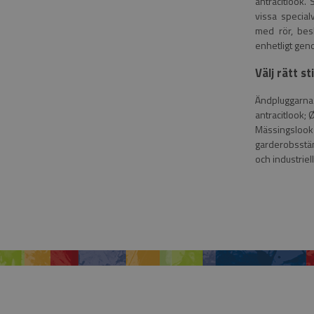
antracitlook.
vissa special
med rör, besl
enhetligt gen
Välj rätt st
Ändpluggarna
antracitlook
Mässingslook
garderobsstän
och industriell