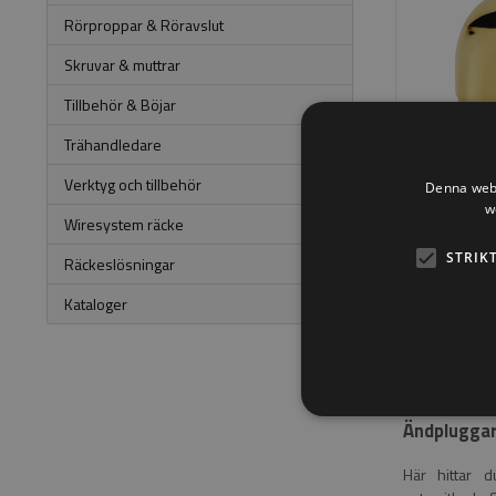
Rörproppar & Röravslut
Skruvar & muttrar
Tillbehör & Böjar
Trähandledare
Verktyg och tillbehör
Denna webb
w
SEK 545
Wiresystem räcke
STRIK
Räckeslösningar
Kataloger
Ändpluggar 
Här hittar 