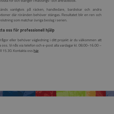
avsluta rör och stänger i mässings- och antracitlook.
änds vanligtvis på räcken, handledare, bardiskar och andra
ktioner där röränden behöver stängas. Resultatet blir en ren och
vslutning som matchar övriga beslag i serien.
ta oss för professionell hjälp
frågor eller behöver vägledning i ditt projekt är du välkommen att
 oss. Vi nås via telefon och e-post alla vardagar kl. 08.00–16.00 –
ill 15.30. Kontakta oss
här
.