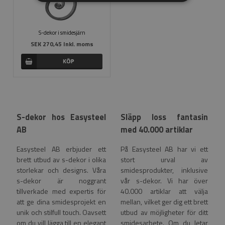
S-dekor i smidesjärn
SEK 270,45 Inkl. moms
S-dekor hos Easysteel
Släpp loss fantasin
AB
med 40.000 artiklar
Easysteel AB erbjuder ett
På Easysteel AB har vi ett
brett utbud av s-dekor i olika
stort urval av
storlekar och designs. Våra
smidesprodukter, inklusive
s-dekor är noggrant
vår s-dekor. Vi har över
tillverkade med expertis för
40.000 artiklar att välja
att ge dina smidesprojekt en
mellan, vilket ger dig ett brett
unik och stilfull touch. Oavsett
utbud av möjligheter för ditt
om du vill lägga till en elegant
smidesarbete. Om du letar