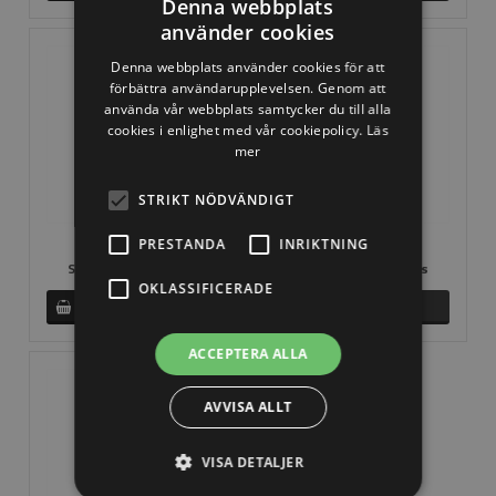
Denna webbplats
använder cookies
Denna webbplats använder cookies för att
förbättra användarupplevelsen. Genom att
använda vår webbplats samtycker du till alla
cookies i enlighet med vår cookiepolicy.
Läs
mer
STRIKT NÖDVÄNDIGT
PRESTANDA
INRIKTNING
S-dekor
S-dekor i smidesjärn
SEK 152,39 Inkl. moms
SEK 182,95 Inkl. moms
OKLASSIFICERADE
ACCEPTERA ALLA
AVVISA ALLT
VISA DETALJER