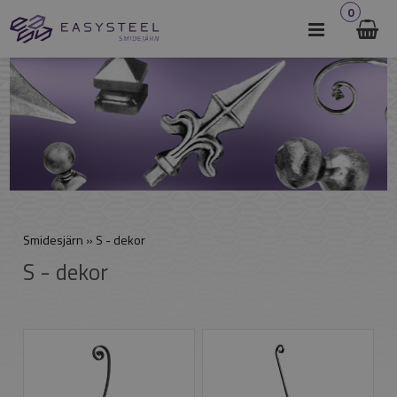
0
Smidesjärn
»
S - dekor
S - dekor