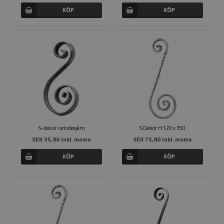
S-dekor i smidesjärn
S Dekor H 120 x 350
SEK 35,96 Inkl. moms
SEK 75,90 Inkl. moms