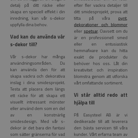
detalj på ditt räcke eller
efter fler vackra detaljer till
skapa en speciell effekt i din
ditt smidesprojekt, prova att
inredning, kan vår s-dekor
titta på våra
pynt
,
uppfylla dina behov.
dekorationer och blommor
eller
spetsar
. Oavsett om du
Vad kan du använda vår
är en professionell smed
s-dekor till?
eller en entusiastisk
hemmafixare kan du hitta
Vår s-dekor har många
exakt de produkter du
användningsområden. Du
behöver hos oss. Låt din
kan använda den för att
kreativitet och inspiration
skapa vackra och dekorativa
blomstra genom att utforska
inslag i dina smidesprojekt.
vårt omfattande sortiment.
Testa att placera dem längs
Vi står alltid redo att
ett räcke för att skapa ett
visuellt intressant mönster
hjälpa till
eller använd dem som en del
av en konstnärlig
På Easysteel AB är vi
smidesdesign. Med vår s-
dedikerade till att leverera
dekor är det bara din fantasi
den bästa servicen till våra
som sätter gränserna för vad
kunder. Vårt erfarna team av