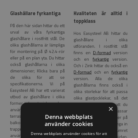
Glashållare fyrkantiga
Kvaliteten är alltid i
toppklass
På den här sidan hittar du ett
urval av våra fyrkantiga
Hos Easysteel AB hittar du
glashållare i rostfritt stål. De
glashållare i olika
olika glashållarna är lämpliga
utföranden. I rostfritt stål
för montering på Ø 42.4-rör
finns en
D-formad
version
eller på en plan yta. Du hittar
och en
fyrkantig
version.
också glashållarna i olika
Och i Zink hittar du också en
dimensioner; Klicka bara på
D-formad
och en
fyrkantig
de olika för att se
version. Alla de olika
specifikationerna. Vi på
glashållarna finns också i
Easysteel AB har ett varierat
olika storlekar för att passa
utbud av glashållare i olika
olika glastjocklekar, så det
former och material, som kan
finns en god chans att du
×
användas på allt från
hittar just den som passar
terrassräcken till
Denna webbplats
ditt projekt. Är du osäker på
balkongräcken och
använder cookies
något? Tveka inte att ringa in
trappräcken. De flesta kan
oss för hjälp. Telefonnumret
Denna webbplats använder cookies för att
användas utomhus och kan
hittar du längst ner på sidan.