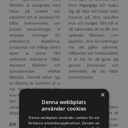
låskistor är designade med
finns tillgängliga och hjälpa
fokus på kvalitet och
dig att fatta det bästa valet
säkerhet och är idealiska för
baserat på dina specifika
både kommersiella och
krav och budget. Vårt mål är
privata användningar. Vi
att säkerställa att du får den
erbjuder lösningar för
optimala låskistan som
entrédörrar, skjutdörrar,
uppfyller dina förväntningar
poolportar och många andra
när det gäller säkerhet,
typer av portar. Vårt
hållbarhet och funktionalitet.
sortiment inkluderar både
Vi är här för att guida dig
standard låskistor och
genom processen och
specialiserade infällda
säkerställa att du fattar
låskistor. Oavsett vilken typ
korrekt beslut.
av låskista du behöver, är vi
här för att tillgodose dina
×
Vi är här för dig
krav och säkerställa att du får
den bästa
Denna webbplats
Vi värdesätter våra kunders
säkerhetslösningen för dina
använder cookies
nöjdhet och finns här för att
låsbehov.
Denna webbplats använder cookies för att
stödja dig på alla sätt vi kan.
förbättra användarupplevelsen. Genom att
Ett brett utbud av
Om du har frågor, behöver