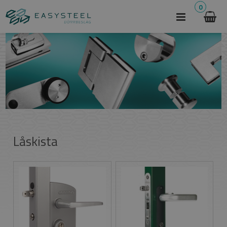
0
Låskista