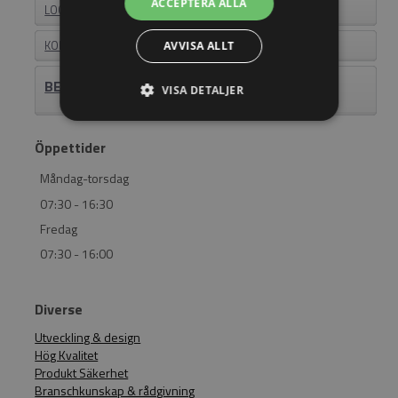
ACCEPTERA ALLA
LOGIN
KONTAKT
AVVISA ALLT
BEHÖVER DU HJÄLP? RING 011-18 23 23
VISA DETALJER
Öppettider
Måndag-torsdag
07:30 - 16:30
Fredag
07:30 - 16:00
Diverse
Utveckling & design
Hög Kvalitet
Produkt Säkerhet
Branschkunskap & rådgivning