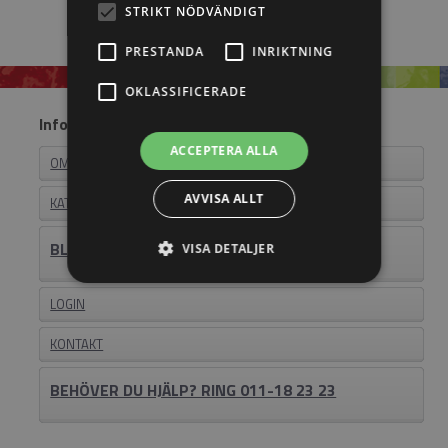
STRIKT NÖDVÄNDIGT
PRESTANDA
INRIKTNING
OKLASSIFICERADE
Information
ACCEPTERA ALLA
OM EASYSTEEL
AVVISA ALLT
KATALOGER
BLI ÅTERFÖRSÄLJARE
VISA DETALJER
LOGIN
KONTAKT
BEHÖVER DU HJÄLP? RING 011-18 23 23