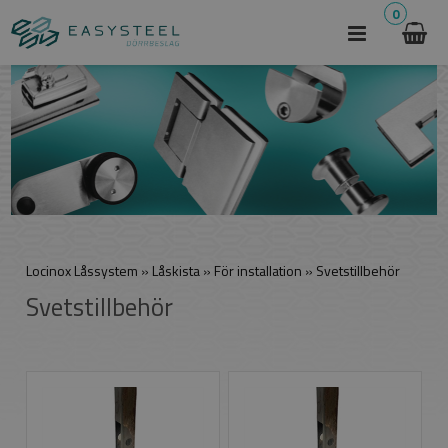
0
Locinox Låssystem
»
Låskista
»
För installation
»
Svetstillbehör
Svetstillbehör