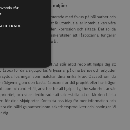
rhet och pålitlighet i alla miljöer
använda vår
er
sboxar till skjutportar är konstruerade med fokus på hållbarhet och
het i alla miljöer. Oavsett om det är utomhus eller inomhus kan våra
SIFICERADE
r motstå tuffa väderförhållanden, korrosion och slitage. Det solida
let och noggrant hantverk säkerställer att låsboxarna fungerar
ritt och effektivt under många år.
här för dig
gagerade team hos Easysteel AB står alltid redo att hjälpa dig att
tt låsbox för dina skjutportar. Vi lyssnar på dina behov och erbjuder
rsydda lösningar som matchar dina unika krav. Oavsett om du
 rådgivning om den bästa låsboxen för ditt projekt eller har frågor
llation och underhåll, är vi här för att hjälpa dig. Din säkerhet är vår
prioritet, och vi är dedikerade att säkerställa att du får den bästa
en för dina skjutportar. Kontakta oss idag för mer information och
vara din pålitliga partner inom säkerhetsprodukter och lösningar. Vi
r dig.