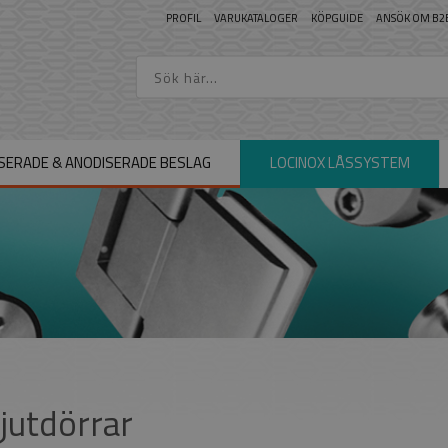
PROFIL
VARUKATALOGER
KÖPGUIDE
ANSÖK OM B2
SERADE & ANODISERADE BESLAG
LOCINOX LÅSSYSTEM
jutdörrar