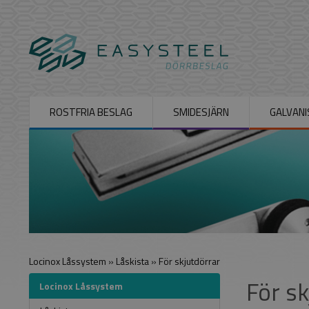
ROSTFRIA BESLAG
SMIDESJÄRN
GALVANI
Locinox Låssystem
»
Låskista
»
För skjutdörrar
För sk
Locinox Låssystem