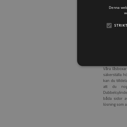
Låsekasser 
Denna webb
w
Låsboxar till
åtkomstkontro
STRIK
AB erbjuder vi
uppfyller di
mekaniskt kod
vanlig låsbox,
Avancerad t
Våra låsboxar
säkerställa h
kan du tillde
att du nog
Dubbelcylinde
båda sidor a
lösning som al