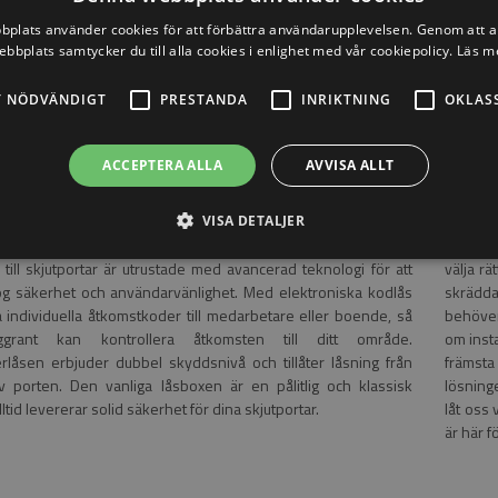
till skjutportar hos Easysteel AB
Hållba
plats använder cookies för att förbättra användarupplevelsen. Genom att 
ebbplats samtycker du till alla cookies i enlighet med vår cookiepolicy.
Läs m
 skjutportar är avgörande för att säkerställa rätt skydd och
Våra lå
ll för dina värdefulla tillgångar och områden. Hos Easysteel
pålitlig
T NÖDVÄNDIGT
PRESTANDA
INRIKTNING
OKLAS
 ett urval av låsboxar speciellt utformade för skjutportar, som
låsboxa
na unika säkerhetsbehov. Oavsett om du behöver ett starkt
materia
lås, ett dubbelcylinderlås för ökad säkerhet eller en pålitlig
problemf
ACCEPTERA ALLA
AVVISA ALLT
 har vi den perfekta lösningen för dig.
Vi är 
VISA DETALJER
eknologi för din säkerhet
Vårt en
 till skjutportar är utrustade med avancerad teknologi för att
välja rä
ög säkerhet och användarvänlighet. Med elektroniska kodlås
skrädda
la individuella åtkomstkoder till medarbetare eller boende, så
behöver
grant kan kontrollera åtkomsten till ditt område.
om insta
rlåsen erbjuder dubbel skyddsnivå och tillåter låsning från
främsta 
v porten. Den vanliga låsboxen är en pålitlig och klassisk
lösning
ltid levererar solid säkerhet för dina skjutportar.
låt oss 
är här fö