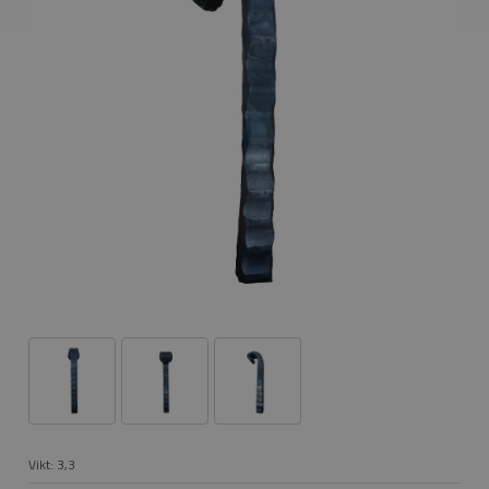
Vikt:
3,3