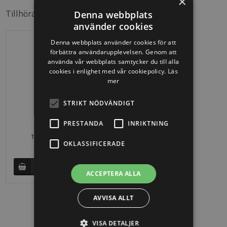
×
Tillhörande produkter
Denna webbplats
använder cookies
Denna webbplats använder cookies för att
förbättra användarupplevelsen. Genom att
använda vår webbplats samtycker du till alla
cookies i enlighet med vår cookiepolicy.
Läs
mer
STRIKT NÖDVÄNDIGT
PRESTANDA
INRIKTNING
Till 30 x 30 i smidesjärn
OKLASSIFICERADE
SEK 397,19
ACCEPTERA ALLA
AVVISA ALLT
VISA DETALJER