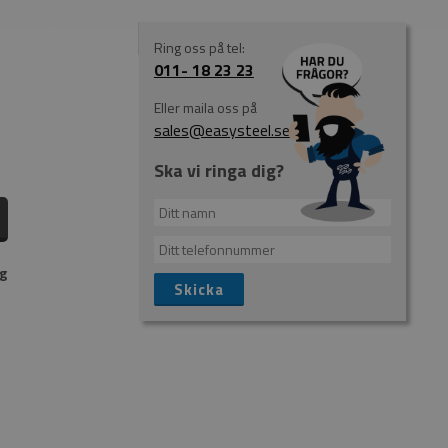
Ring oss på tel:
011- 18 23 23
Eller maila oss på
sales@easysteel.se
Ska vi ringa dig?
ng