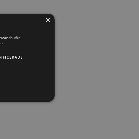
×
använda vår
er
SIFICERADE