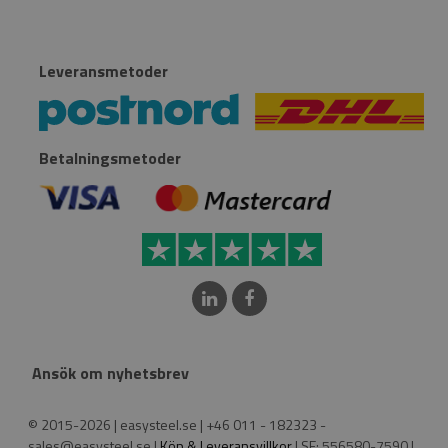
Leveransmetoder
Betalningsmetoder
Ansök om nyhetsbrev
© 2015-2026 | easysteel.se | +46 011 - 182323 -
sales@easysteel.se |
Köp & Leveransvillkor
| SE: 556580-7590 |