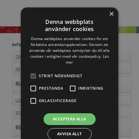
×
Denna webbplats
använder cookies
Denna webbplats använder cookies för att
Information
förbättra användarupplevelsen. Genom att
använda vår webbplats samtycker du till alla
OM EASYSTEEL
cookies i enlighet med vår cookiepolicy.
Läs
mer
KATALOGER
STRIKT NÖDVÄNDIGT
BLI ÅTERFÖRSÄLJARE
PRESTANDA
INRIKTNING
LOGIN
OKLASSIFICERADE
KONTAKT
ACCEPTERA ALLA
BEHÖVER DU HJÄLP? RING 011-18 23 23
AVVISA ALLT