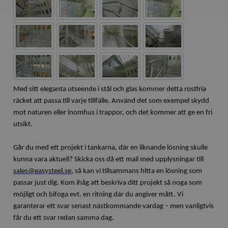
Med sitt eleganta utseende i stål och glas kommer detta rostfria
räcket att passa till varje tillfälle. Använd det som exempel skydd
mot naturen eller inomhus i trappor, och det kommer att ge en fri
utsikt.
Går du med ett projekt i tankarna, där en liknande lösning skulle
kunna vara aktuell? Skicka oss då ett mail med upplysningar till
sales@easysteel.se
, så kan vi tillsammans hitta en lösning som
passar just dig. Kom ihåg att beskriva ditt projekt så noga som
möjligt och bifoga evt. en ritning där du angiver mått. Vi
garanterar ett svar senast nästkommande vardag – men vanligtvis
får du ett svar redan samma dag.