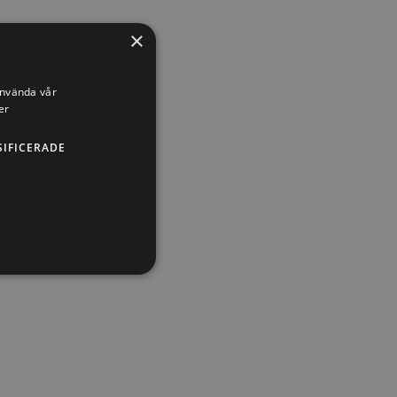
×
använda vår
er
SIFICERADE