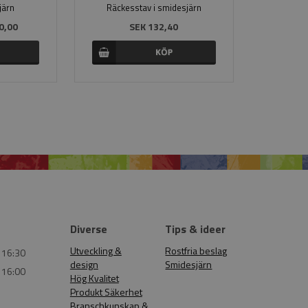
järn
Räckesstav i smidesjärn
0,00
SEK 132,40
Diverse
Tips & ideer
Utveckling &
Rostfria beslag
 16:30
design
Smidesjärn
 16:00
Hög Kvalitet
Produkt Säkerhet
Branschkunskap &