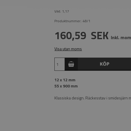
Vikt:
1,17
Produktnummer.:
48/1
160,59
SEK
Inkl. mo
Visa utan moms
12 x 12 mm
55 x 900 mm
Klassiska design. Räckesstav i smidesjärn 