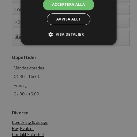
ACCEPTERA ALLA
LOGIN
AVVISA ALLT
KONTAKT
VISA DETALJER
BEHÖVER DU HJÄLP? RING 011-18 23 23
Öppettider
Måndag-torsdag
07:30 - 16:30
Fredag
07:30 - 16:00
Diverse
Utveckling & design
Hög Kvalitet
Produkt Säkerhet