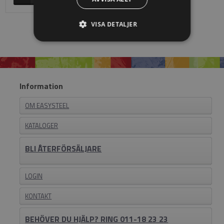
VISA DETALJER
Information
OM EASYSTEEL
KATALOGER
BLI ÅTERFÖRSÄLJARE
LOGIN
KONTAKT
BEHÖVER DU HJÄLP? RING 011-18 23 23