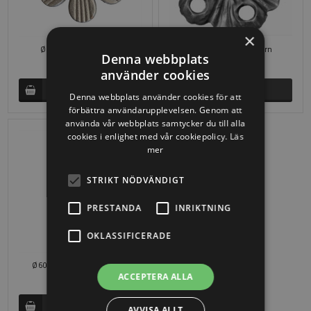
×
Ø 80 x 4 mm i smidesjärn
Ø 105 x 4 mm i smidesjärn
Denna webbplats
SEK 29,01
SEK 108,31
använder cookies
Denna webbplats använder cookies för att
förbättra användarupplevelsen. Genom att
använda vår webbplats samtycker du till alla
cookies i enlighet med vår cookiepolicy.
Läs
mer
STRIKT NÖDVÄNDIGT
PRESTANDA
INRIKTNING
OKLASSIFICERADE
Ø 60 x 2 Ø 10 mm i smidesjärn
ACCEPTERA ALLA
SEK 14,46
AVVISA ALLT