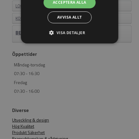
ACCEPTERA ALLA
LOGIN
AVVISA ALLT
KONTAKT
BEHÖVER DU HJÄLP? RING 011-18 23 23
VISA DETALJER
Öppettider
Måndag-torsdag
07:30 - 16:30
Fredag
07:30 - 16:00
Diverse
Utveckling & design
Hög Kvalitet
Produkt Säkerhet
Branschkunskap & rådgivning