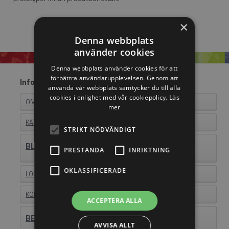
×
Denna webbplats
använder cookies
Denna webbplats använder cookies för att
förbättra användarupplevelsen. Genom att
Information
använda vår webbplats samtycker du till alla
cookies i enlighet med vår cookiepolicy.
Läs
OM EASYSTEEL
mer
KATALOGER
STRIKT NÖDVÄNDIGT
BLI ÅTERFÖRSÄLJARE
PRESTANDA
INRIKTNING
OKLASSIFICERADE
LOGIN
KONTAKT
ACCEPTERA ALLA
BEHÖVER DU HJÄLP? RING 011-18 23 23
AVVISA ALLT