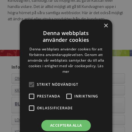
kundvagnen, samtidigt får du möjlighet att gå till Kassan eller
handla vidare. Det är alltid möjligt att gå till Kundvagnen uppe i
högra hörnet på våra samtliga webbsidor. Här är det också möjligt
att ändra antal eller stryka produkter från din kundvagn.
×
Denna webbplats
använder cookies
Denna webbplats använder cookies för att
förbättra användarupplevelsen. Genom att
använda vår webbplats samtycker du till alla
cookies i enlighet med vår cookiepolicy.
Läs
Information
mer
OM EASYSTEEL
STRIKT NÖDVÄNDIGT
KATALOGER
PRESTANDA
INRIKTNING
BLI ÅTERFÖRSÄLJARE
OKLASSIFICERADE
LOGIN
ACCEPTERA ALLA
KONTAKT