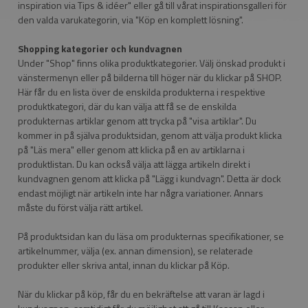
inspiration via Tips & idéer" eller gå till vårat inspirationsgalleri för
den valda varukategorin, via "Köp en komplett lösning".
Shopping kategorier och kundvagnen
Under "Shop" finns olika produktkategorier. Välj önskad produkt i
vänstermenyn eller på bilderna till höger när du klickar på SHOP.
Här får du en lista över de enskilda produkterna i respektive
produktkategori, där du kan välja att få se de enskilda
produkternas artiklar genom att trycka på "visa artiklar". Du
kommer in på själva produktsidan, genom att välja produkt klicka
på "Läs mera" eller genom att klicka på en av artiklarna i
produktlistan. Du kan också välja att lägga artikeln direkt i
kundvagnen genom att klicka på "Lägg i kundvagn". Detta är dock
endast möjligt när artikeln inte har några variationer. Annars
måste du först välja rätt artikel.
På produktsidan kan du läsa om produkternas specifikationer, se
artikelnummer, välja (ex. annan dimension), se relaterade
produkter eller skriva antal, innan du klickar på Köp.
När du klickar på köp, får du en bekräftelse att varan är lagd i