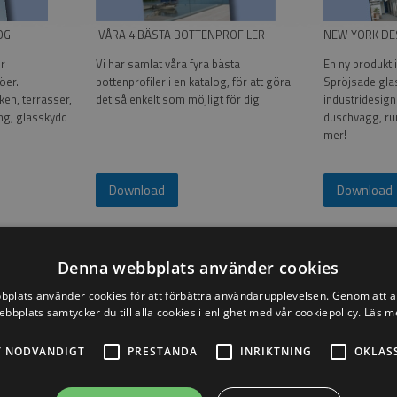
OG
VÅRA 4 BÄSTA BOTTENPROFILER
NEW YORK DE
ör
Vi har samlat våra fyra bästa
En ny produkt i
öer.
bottenprofiler i en katalog, för att göra
Spröjsade gl
ken, terrasser,
det så enkelt som möjligt för dig.
industridesig
ng, glasskydd
duschvägg, ru
mer!
Download
Download
Denna webbplats använder cookies
plats använder cookies för att förbättra användarupplevelsen. Genom att 
ebbplats samtycker du till alla cookies i enlighet med vår cookiepolicy.
Läs m
RN
KATALOG FÖR LOCINOX
PUREVISTA G
T NÖDVÄNDIGT
PRESTANDA
INRIKTNING
OKLAS
smidesjärn,
Katalog för låssystem och
Se vår PUREVI
sportar,
grindstängare
bottenprofil i 