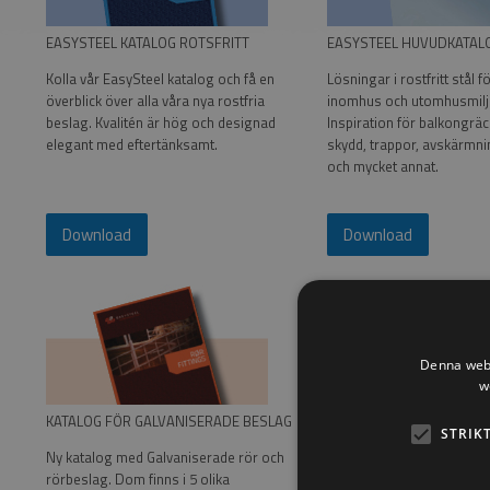
EASYSTEEL KATALOG ROTSFRITT
EASYSTEEL HUVUDKATAL
Kolla vår EasySteel katalog och få en
Lösningar i rostfritt stål f
överblick över alla våra nya rostfria
inomhus och utomhusmilj
beslag. Kvalitén är hög och designad
Inspiration för balkongräc
elegant med eftertänksamt.
skydd, trappor, avskärmni
och mycket annat.
Download
Download
Denna webb
w
KATALOG FÖR GALVANISERADE BESLAG
KATALOG FÖR
SMIDESJÄ
STRIK
Ny katalog med Galvaniserade rör och
Ny katalog med klassiskt 
rörbeslag. Dom finns i 5 olika
med inspiration till smide