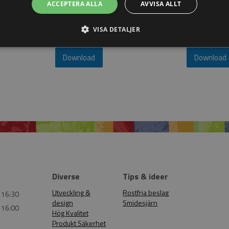
ACCEPTERA ALLA
AVVISA ALLT
 mer.
inspireras till
änser för
till exempel dä
desprodukter.
uppmärksamhe
VISA DETALJER
Download
Download
Diverse
Tips & ideer
Utveckling &
Rostfria beslag
 16:30
design
Smidesjärn
 16:00
Hög Kvalitet
Produkt Säkerhet