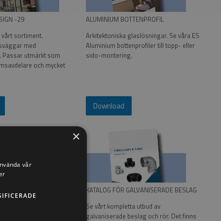
SIGN -29
ALUMINIUM BOTTENPROFIL
 vårt sortiment.
Arkitektoniska glaslösningar. Se våra ES
asväggar med
Aluminium bottenprofiler till topp- eller
n. Passar utmärkt som
sido-montering.
msavdelare och mycket
Download
×
använda vår
er
LASRÄCKEN
KATALOG FÖR GALVANISERADE BESLAG
SIFICERADE
STA katalog med
Se vårt kompletta utbud av
aluminium och låt dig
galvaniserade beslag och rör. Det finns