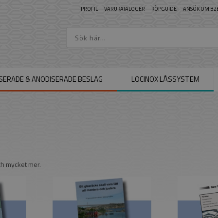
PROFIL
VARUKATALOGER
KÖPGUIDE
ANSÖK OM B2
SERADE & ANODISERADE BESLAG
LOCINOX LÅSSYSTEM
och mycket mer.