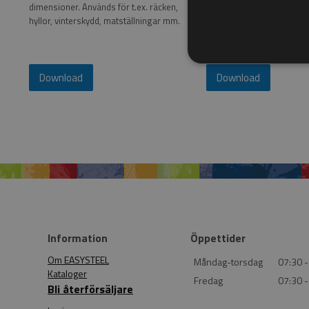
dimensioner. Används för t.ex. räcken,
grindar, staket och mycket
hyllor, vinterskydd, matställningar mm.
Ändast fantasin sätter gr
användningen av våra smi
Download
Download
Information
Öppettider
Om EASYSTEEL
Måndag-torsdag
07:30 -
Kataloger
Fredag
07:30 -
Bli återförsäljare