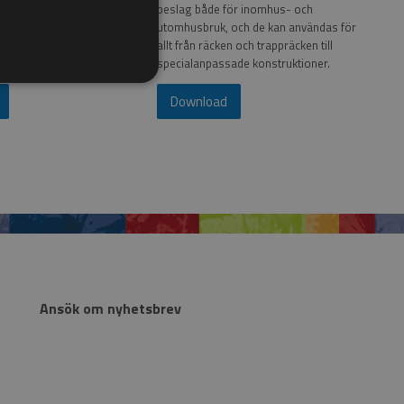
 rätt lösning. Använd dem
beslag både för inomhus- och
r utsikten förtjänar lite
utomhusbruk, och de kan användas för
t.
allt från räcken och trappräcken till
specialanpassade konstruktioner.
Download
Ansök om nyhetsbrev