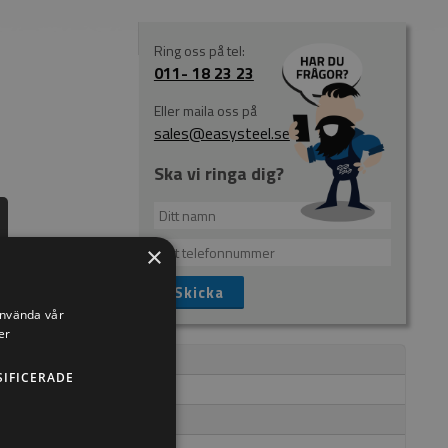
Ring oss på tel:
011- 18 23 23
Eller maila oss på
sales@easysteel.se
Ska vi ringa dig?
×
 av t.ex. fyrkantiga
använda vår
er
SIFICERADE