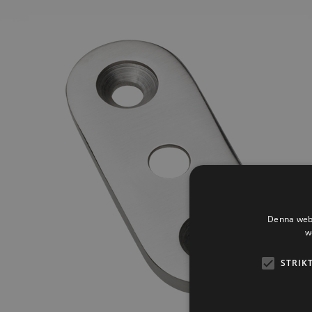
Denna webb
w
STRIK