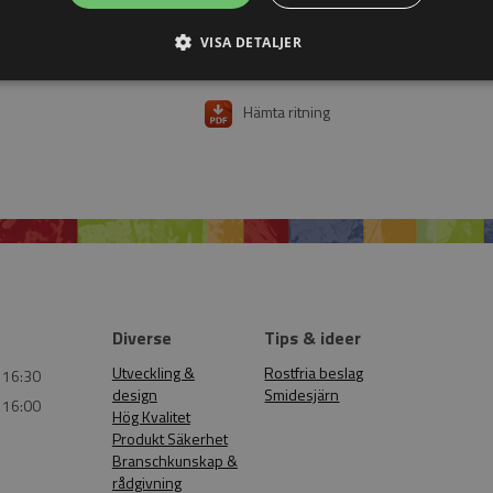
Materiel
Duplex 2205
Weight
0,04 Kg
VISA DETALJER
Hämta ritning
Diverse
Tips & ideer
Utveckling &
Rostfria beslag
 16:30
design
Smidesjärn
 16:00
Hög Kvalitet
Produkt Säkerhet
Branschkunskap &
rådgivning