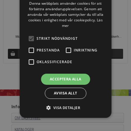
Denna webbplats använder cookies för att
förbättra användarupplevelsen. Genom att
använda vår webbplats samtycker du till alla
cookies i enlighet med vår cookiepolicy.
Läs
mer
Mothåll - Med säkerhetslås
Locinox låsmotsvarighet med säkerhetslås för fyrkantsrör.
STRIKT NÖDVÄNDIGT
Ring för pris
SEK 371,25
PRESTANDA
INRIKTNING
OKLASSIFICERADE
ACCEPTERA ALLA
AVVISA ALLT
Information
VISA DETALJER
OM EASYSTEEL
KATALOGER