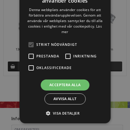
använder cookies
Denna webbplats använder cookies för att
förbättra användarupplevelsen. Genom att
använda vår webbplats samtycker du till alla
cookies i enlighet med vår cookiepolicy.
Läs
mer
STRIKT NÖDVÄNDIGT
130 x 270 mm i smidesjärn
90 x 170 mm i smidesjärn
SEK 3.021,94
SEK 1.159,11
PRESTANDA
INRIKTNING
OKLASSIFICERADE
ACCEPTERA ALLA
AVVISA ALLT
VISA DETALJER
Information
OM EASYSTEEL