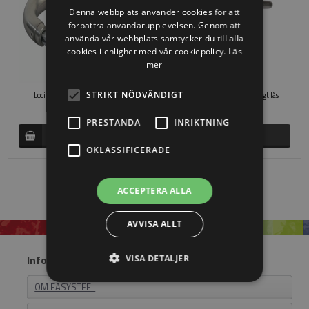
Denna webbplats använder cookies för att
förbättra användarupplevelsen. Genom att
använda vår webbplats samtycker du till alla
cookies i enlighet med vår cookiepolicy.
Läs
mer
STRIKT NÖDVÄNDIGT
Locinox handtag - 3006I (I/O)
Locinox FORTYLOCK inbyggt lås
SEK 460,00
SEK 674,00
PRESTANDA
INRIKTNING
OKLASSIFICERADE
ACCEPTERA ALLA
AVVISA ALLT
Information
VISA DETALJER
OM EASYSTEEL